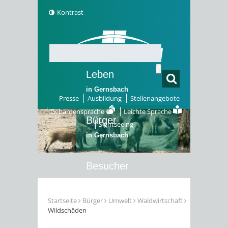
Kontrast
Leben
in Gernsbach
Presse
Ausbildung
Stellenangebote
Gebärdensprache
Leichte Sprache
Bürger
Sightseeing
in Gernsbach
Besucher
in Gernsbach
Startseite
Bürger
Umwelt
Waldwirtschaft
Wildschäden
Erleben
in Gernsbach