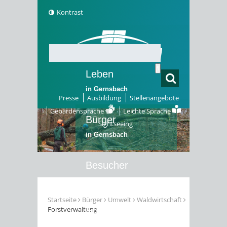
Kontrast
Leben
in Gernsbach
Presse
Ausbildung
Stellenangebote
Gebärdensprache
Leichte Sprache
Bürger
Sightseeing
in Gernsbach
Besucher
in Gernsbach
Startseite
Bürger
Umwelt
Waldwirtschaft
Forstverwaltung
Erleben
in Gernsbach