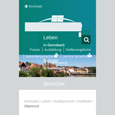
Kontrast
Leben
in Gernsbach
Presse
Ausbildung
Stellenangebote
Gebärdensprache
Leichte Sprache
Bürger
Sightseeing
in Gernsbach
Besucher
in Gernsbach
Startseite
Leben
Stadtportrait
Stadtteile
Obertsrot
Erleben
in Gernsbach