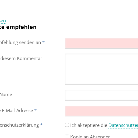
sen
te empfehlen
fehlung senden an
*
 diesem Kommentar
 Name
e E-Mail-Adresse
*
enschutz­erklärung
*
Ich akzeptiere die
Datenschutz­e
Kopie an Absender