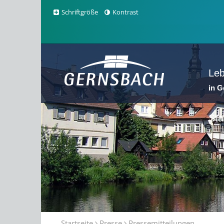
Schriftgröße
Kontrast
Le
in 
Sta
Startseite
Presse
Pressemitteilungen