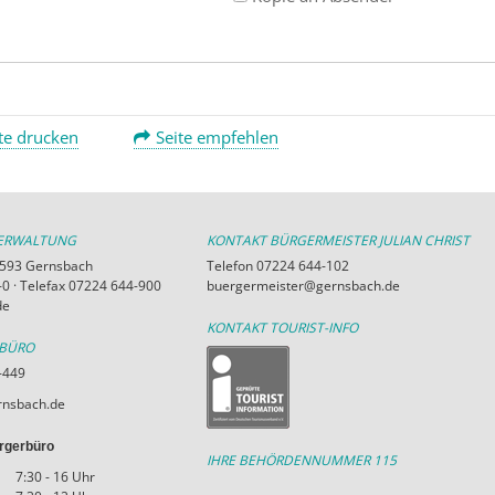
te drucken
Seite empfehlen
VERWALTUNG
KONTAKT BÜRGERMEISTER JULIAN CHRIST
76593 Gernsbach
Telefon 07224 644-102
0 · Telefax 07224 644-900
buergermeister@gernsbach.de
de
KONTAKT TOURIST-INFO
RBÜRO
-449
nsbach.de
rgerbüro
IHRE BEHÖRDENNUMMER 115
7:30 - 16 Uhr