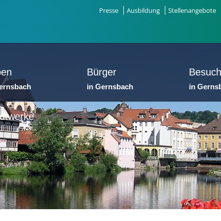
Presse
Ausbildung
Stellenangebote
ben
Bürger
Besuch
Gernsbach
in Gernsbach
in Gerns
dtwerke