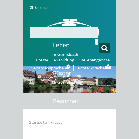
Kontrast
Leben
in Gernsbach
Presse
Ausbildung
Stellenangebote
Gebärdensprache
Leichte Sprache
Bürger
Sightseeing
in Gernsbach
Besucher
in Gernsbach
Startseite
Presse
Erleben
in Gernsbach