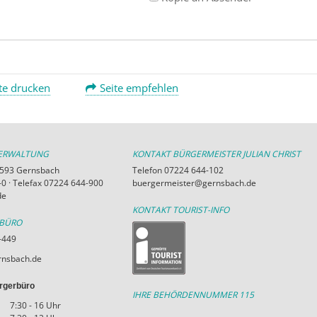
te drucken
Seite empfehlen
VERWALTUNG
KONTAKT BÜRGERMEISTER JULIAN CHRIST
76593 Gernsbach
Telefon 07224 644-102
0 · Telefax 07224 644-900
buergermeister@gernsbach.de
de
KONTAKT TOURIST-INFO
RBÜRO
-449
nsbach.de
rgerbüro
IHRE BEHÖRDENNUMMER 115
7:30 - 16 Uhr