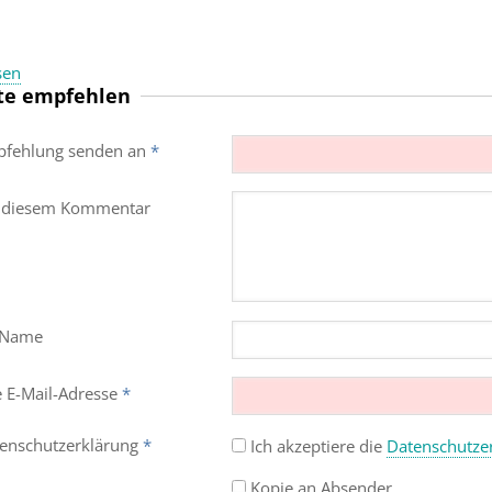
sen
te empfehlen
fehlung senden an
*
 diesem Kommentar
 Name
e E-Mail-Adresse
*
enschutz­erklärung
*
Ich akzeptiere die
Datenschutz­e
Kopie an Absender