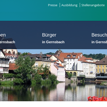
Presse
Ausbildung
Stellenangebote
ben
Bürger
Besuch
Gernsbach
in Gernsbach
in Gerns
dtwerke