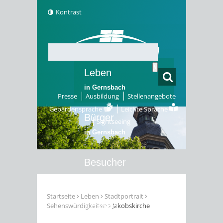
Kontrast
Leben
in Gernsbach
Presse
Ausbildung
Stellenangebote
Gebärdensprache
Leichte Sprache
Bürger
Sightseeing
in Gernsbach
Besucher
in Gernsbach
Startseite
Leben
Stadtportrait
Sehenswürdigkeiten
Jakobskirche
Erleben
in Gernsbach