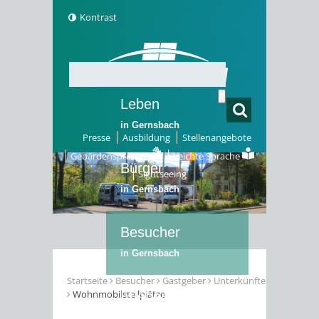
Kontrast
Leben
in Gernsbach
Presse
Ausbildung
Stellenangebote
Gebärdensprache
Leichte Sprache
Bürger
Sightseeing
in Gernsbach
Besucher
in Gernsbach
Startseite
Besucher
Gastgeber
Unterkünfte
Wohnmobilstellplätze
Erleben
in Gernsbach