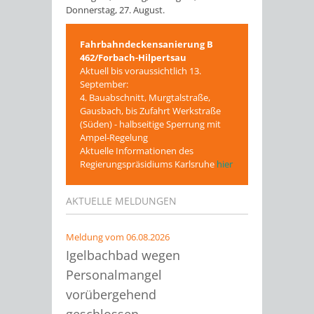
Donnerstag, 27. August.
Fahrbahndeckensanierung B
462/Forbach-Hilpertsau
Aktuell bis voraussichtlich 13.
September:
4. Bauabschnitt, Murgtalstraße,
Gausbach, bis Zufahrt Werkstraße
(Süden) - halbseitige Sperrung mit
Ampel-Regelung
Aktuelle Informationen des
Regierungspräsidiums Karlsruhe
hier
AKTUELLE MELDUNGEN
Meldung vom
06.08.2026
Igelbachbad wegen
Personalmangel
vorübergehend