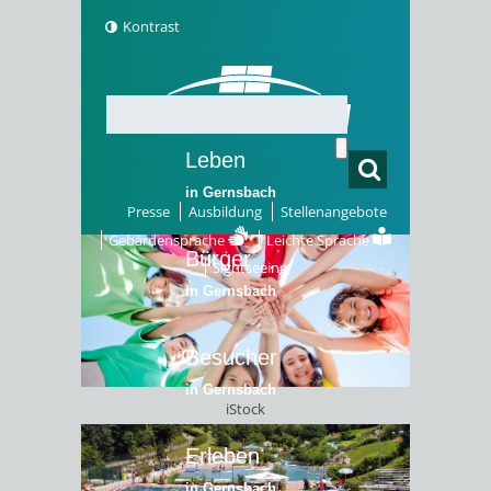
Kontrast
Leben
in Gernsbach
Presse
Ausbildung
Stellenangebote
Gebärdensprache
Leichte Sprache
Bürger
Sightseeing
in Gernsbach
Besucher
in Gernsbach
iStock
Erleben
in Gernsbach