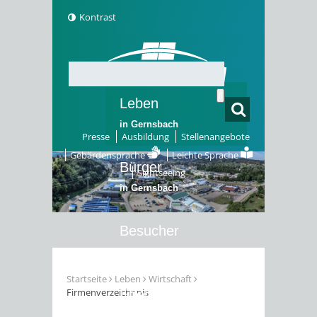
Kontrast
Leben
in Gernsbach
Presse
Ausbildung
Stellenangebote
Gebärdensprache
Leichte Sprache
Bürger
Sightseeing
in Gernsbach
Besucher
in Gernsbach
Startseite
Leben
Wirtschaft
Firmenverzeichnnis
Erleben
in Gernsbach