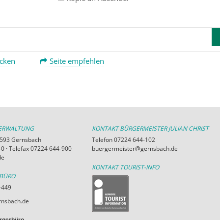
ucken
Seite empfehlen
VERWALTUNG
KONTAKT BÜRGERMEISTER JULIAN CHRIST
76593 Gernsbach
Telefon 07224 644-102
0 · Telefax 07224 644-900
buergermeister@gernsbach.de
de
KONTAKT TOURIST-INFO
RBÜRO
-449
nsbach.de
rgerbüro