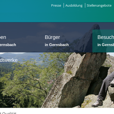
Presse
Ausbildung
Stellenangebote
ben
Bürger
Besuch
Gernsbach
in Gernsbach
in Gerns
dtwerke
 Qualität