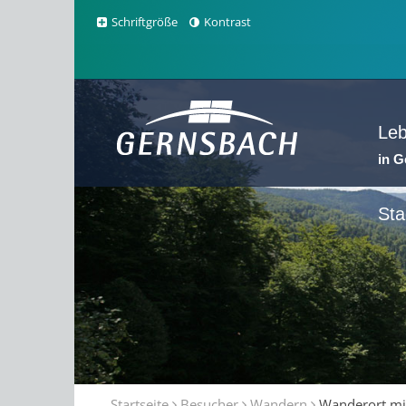
Schriftgröße
Kontrast
Le
in 
Sta
Startseite
Besucher
Wandern
Wanderort mit