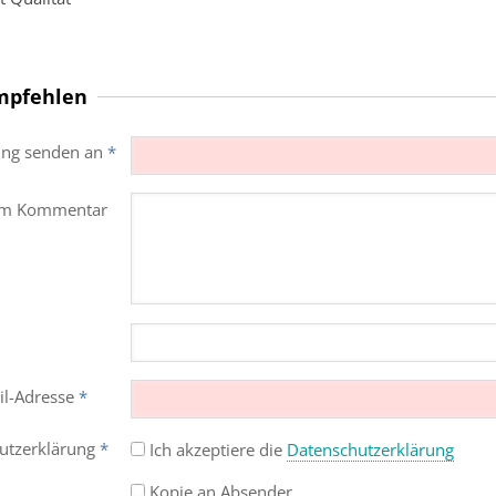
mpfehlen
ng senden an
*
em Kommentar
il-Adresse
*
utz­erklärung
*
Ich akzeptiere die
Datenschutz­erklärung
Kopie an Absender