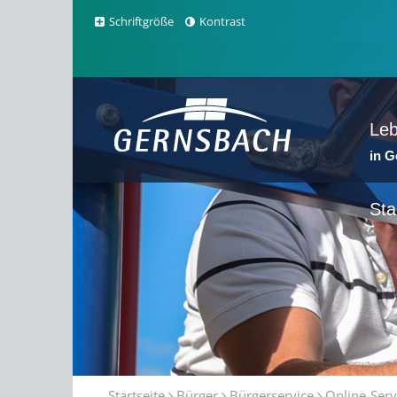
Schriftgröße
Kontrast
Le
in 
Sta
Startseite
Bürger
Bürgerservice
Online-Serv