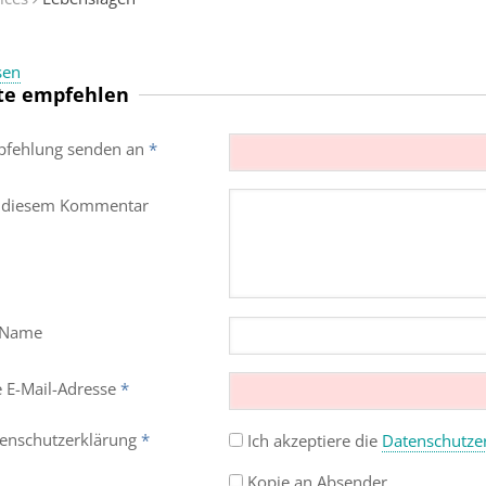
sen
te empfehlen
fehlung senden an
*
 diesem Kommentar
 Name
e E-Mail-Adresse
*
enschutz­erklärung
*
Ich akzeptiere die
Datenschutz­e
Kopie an Absender