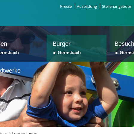
Presse
Ausbildung
Stellenangebote
ben
Bürger
Besuch
Gernsbach
in Gernsbach
in Gerns
dtwerke
ices
Lebenslagen