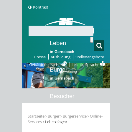
Kontrast
Leben
in Gernsbach
Presse
Ausbildung
Stellenangebote
Gebärdensprache
Leichte Sprache
Bürger
Sightseeing
in Gernsbach
Besucher
in Gernsbach
Startseite
Bürger
Bürgerservice
Online-
Services
Lebenslagen
Erleben
in Gernsbach