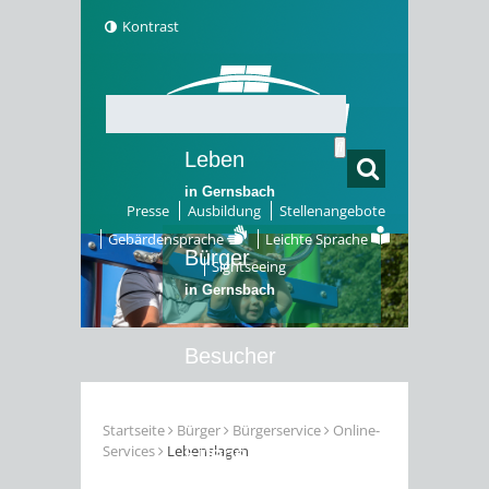
Kontrast
Leben
in Gernsbach
Presse
Ausbildung
Stellenangebote
Gebärdensprache
Leichte Sprache
Bürger
Sightseeing
in Gernsbach
Besucher
in Gernsbach
Startseite
Bürger
Bürgerservice
Online-
Services
Lebenslagen
Erleben
in Gernsbach