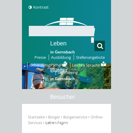
Kontrast
Leben
in Gernsbach
Presse
Ausbildung
Stellenangebote
Gebärdensprache
Leichte Sprache
Bürger
Sightseeing
in Gernsbach
Besucher
in Gernsbach
Startseite
Bürger
Bürgerservice
Online-
Services
Lebenslagen
Erleben
in Gernsbach