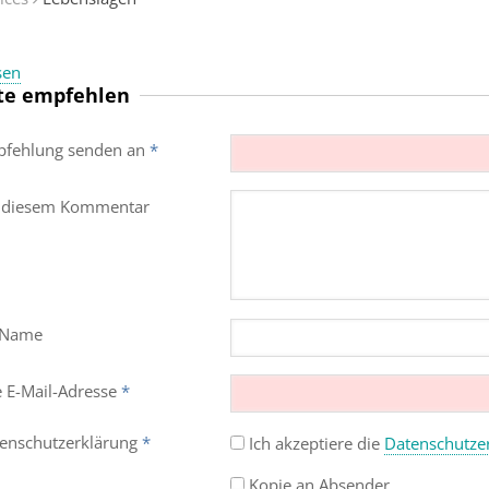
sen
te empfehlen
fehlung senden an
*
 diesem Kommentar
 Name
e E-Mail-Adresse
*
enschutz­erklärung
*
Ich akzeptiere die
Datenschutz­e
Kopie an Absender