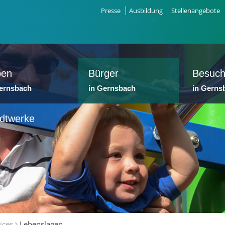
Presse
Ausbildung
Stellenangebote
ben
Bürger
Besuch
Gernsbach
in Gernsbach
in Gerns
dtwerke
ices
Lebenslagen