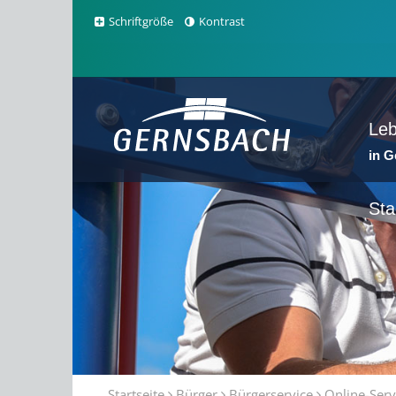
Schriftgröße
Kontrast
Le
in 
Sta
Startseite
Bürger
Bürgerservice
Online-Serv