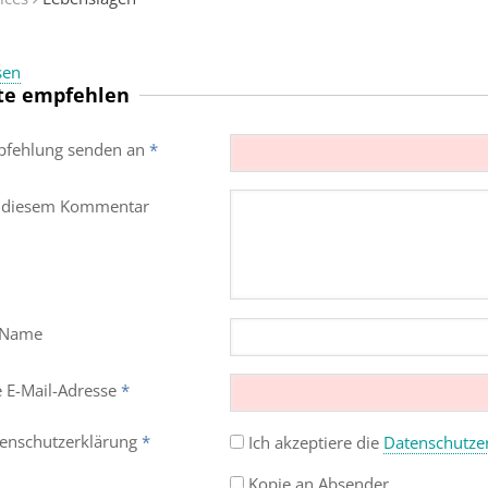
sen
te empfehlen
fehlung senden an
*
 diesem Kommentar
 Name
e E-Mail-Adresse
*
enschutz­erklärung
*
Ich akzeptiere die
Datenschutz­e
Kopie an Absender