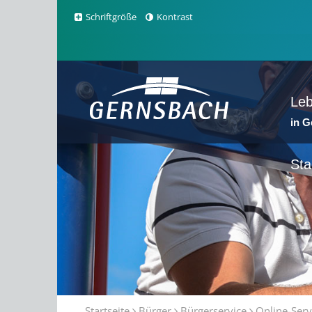
Schriftgröße
Kontrast
Le
in 
Sta
Startseite
Bürger
Bürgerservice
Online-Serv