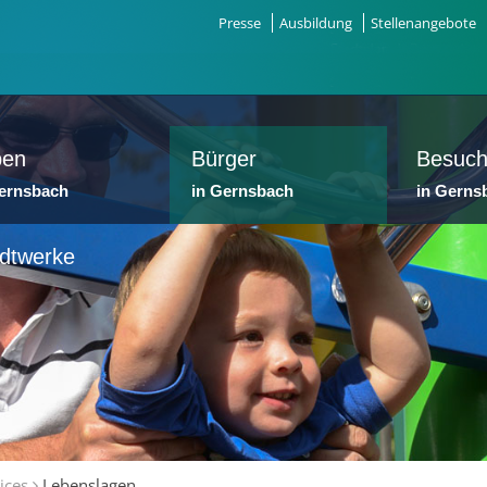
Presse
Ausbildung
Stellenangebote
ben
Bürger
Besuch
Gernsbach
in Gernsbach
in Gerns
dtwerke
ices
Lebenslagen