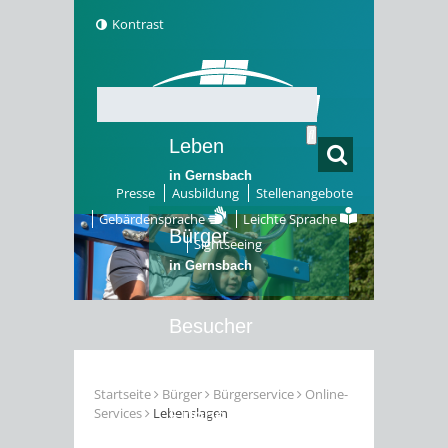
Kontrast
Leben
in Gernsbach
Presse
Ausbildung
Stellenangebote
Gebärdensprache
Leichte Sprache
Bürger
Sightseeing
in Gernsbach
Besucher
in Gernsbach
Startseite
Bürger
Bürgerservice
Online-
Services
Lebenslagen
Erleben
in Gernsbach