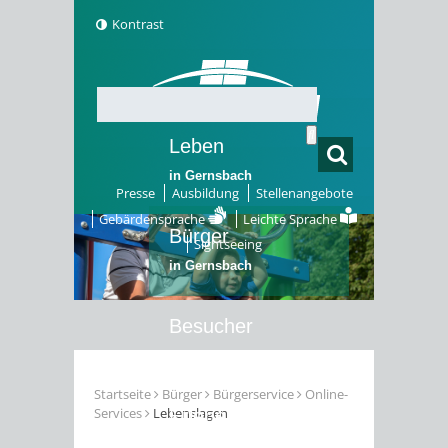
Kontrast
Leben
in Gernsbach
Presse
Ausbildung
Stellenangebote
Gebärdensprache
Leichte Sprache
Bürger
Sightseeing
in Gernsbach
Besucher
in Gernsbach
Startseite
Bürger
Bürgerservice
Online-
Services
Lebenslagen
Erleben
in Gernsbach