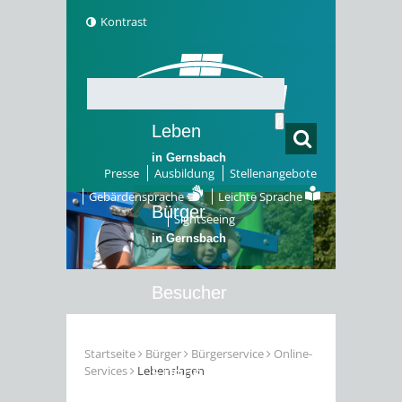
Kontrast
Leben
in Gernsbach
Presse
Ausbildung
Stellenangebote
Gebärdensprache
Leichte Sprache
Bürger
Sightseeing
in Gernsbach
Besucher
in Gernsbach
Startseite
Bürger
Bürgerservice
Online-
Services
Lebenslagen
Erleben
in Gernsbach