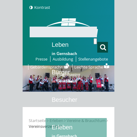
Kontrast
Leben
in Gernsbach
Presse
Ausbildung
Stellenangebote
Gebärdensprache
Leichte Sprache
Bürger
Sightseeing
in Gernsbach
Besucher
in Gernsbach
Startseite
Erleben
Vereine & Brauchtum
Vereinsverzeichnis
Erleben
in Gernsbach