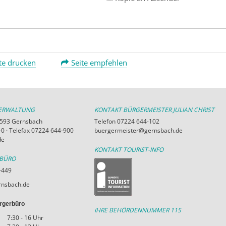
te drucken
Seite empfehlen
VERWALTUNG
KONTAKT BÜRGERMEISTER JULIAN CHRIST
76593 Gernsbach
Telefon 07224 644-102
0 · Telefax 07224 644-900
buergermeister@gernsbach.de
de
KONTAKT TOURIST-INFO
RBÜRO
-449
nsbach.de
rgerbüro
IHRE BEHÖRDENNUMMER 115
7:30 - 16 Uhr