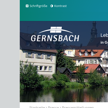
Schriftgröße
Kontrast
Le
in 
Sta
Startseite
Presse
Pressemitteilungen