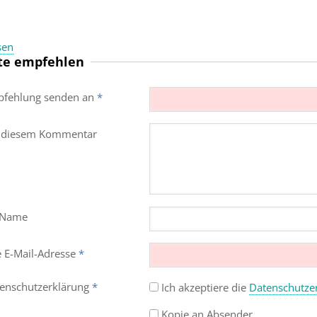
sen
te empfehlen
fehlung senden an
*
 diesem Kommentar
 Name
e E-Mail-Adresse
*
enschutz­erklärung
*
Ich akzeptiere die
Datenschutz­e
Kopie an Absender