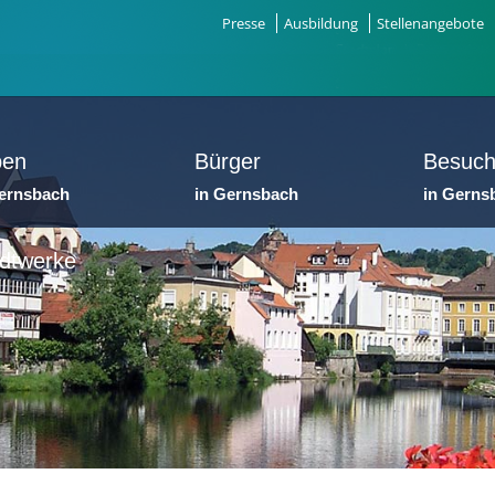
Presse
Ausbildung
Stellenangebote
ben
Bürger
Besuch
Gernsbach
in Gernsbach
in Gerns
dtwerke