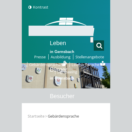
Kontrast
Leben
in Gernsbach
Presse
Ausbildung
Stellenangebote
Gebärdensprache
Leichte Sprache
Bürger
Sightseeing
in Gernsbach
Besucher
in Gernsbach
Startseite
Gebärdensprache
Erleben
in Gernsbach