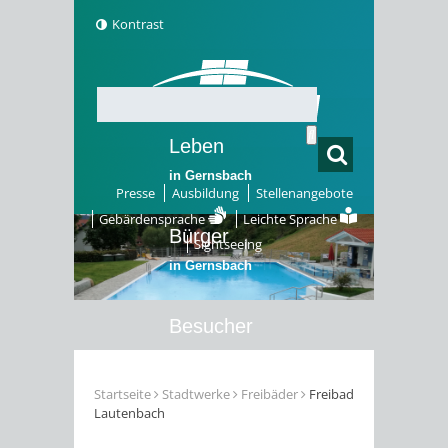
Kontrast
Leben
in Gernsbach
Presse
Ausbildung
Stellenangebote
Gebärdensprache
Leichte Sprache
Bürger
Sightseeing
in Gernsbach
Besucher
in Gernsbach
Startseite
Stadtwerke
Freibäder
Freibad
Lautenbach
Erleben
in Gernsbach