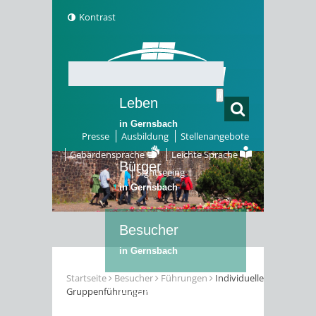
Kontrast
Leben
in Gernsbach
Presse
Ausbildung
Stellenangebote
Gebärdensprache
Leichte Sprache
Bürger
Sightseeing
in Gernsbach
Besucher
in Gernsbach
Startseite
Besucher
Führungen
Individuelle
Gruppenführungen
Erleben
in Gernsbach