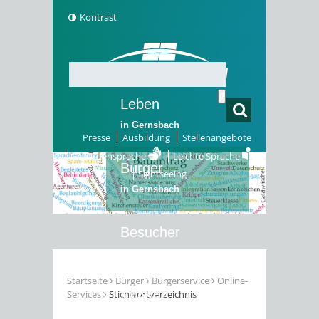
Kontrast
Leben
in Gernsbach
Presse
Ausbildung
Stellenangebote
Gebärdensprache
Leichte Sprache
Bürger
Sightseeing
in Gernsbach
Besucher
in Gernsbach
Startseite
Bürger
Bürgerservice
Online-
Services
Stichwortverzeichnis
Erleben
in Gernsbach