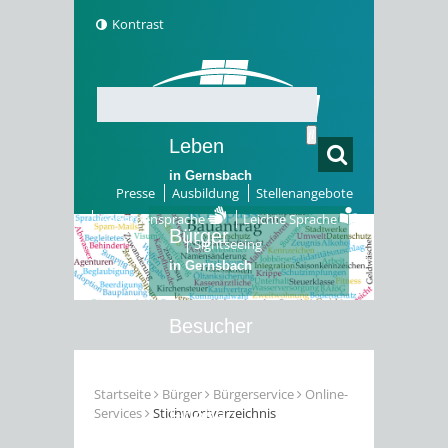
Kontrast
Leben
in Gernsbach
Presse
Ausbildung
Stellenangebote
Gebärdensprache
Leichte Sprache
Bürger
Sightseeing
in Gernsbach
Besucher
in Gernsbach
Startseite
Bürger
Bürgerservice
Online-
Services
Stichwortverzeichnis
Erleben
in Gernsbach