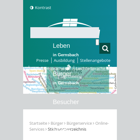
Kontrast
Leben
in Gernsbach
Presse
Ausbildung
Stellenangebote
Gebärdensprache
Leichte Sprache
Bürger
Sightseeing
in Gernsbach
Besucher
in Gernsbach
Startseite
Bürger
Bürgerservice
Online-
Services
Stichwortverzeichnis
Erleben
in Gernsbach