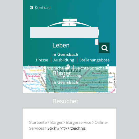
Kontrast
Leben
in Gernsbach
Presse
Ausbildung
Stellenangebote
Gebärdensprache
Leichte Sprache
Bürger
Sightseeing
in Gernsbach
Besucher
in Gernsbach
Startseite
Bürger
Bürgerservice
Online-
Services
Stichwortverzeichnis
Erleben
in Gernsbach