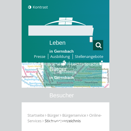
Kontrast
Leben
in Gernsbach
Presse
Ausbildung
Stellenangebote
Gebärdensprache
Leichte Sprache
Bürger
Sightseeing
in Gernsbach
Besucher
in Gernsbach
Startseite
Bürger
Bürgerservice
Online-
Services
Stichwortverzeichnis
Erleben
in Gernsbach