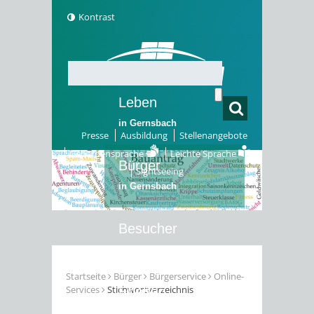
Kontrast
Leben
in Gernsbach
Presse
Ausbildung
Stellenangebote
Gebärdensprache
Leichte Sprache
Bürger
Sightseeing
in Gernsbach
Besucher
in Gernsbach
Startseite
Bürger
Bürgerservice
Online-
Services
Stichwortverzeichnis
Erleben
in Gernsbach