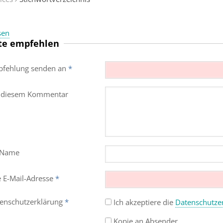
sen
te empfehlen
fehlung senden an
*
 diesem Kommentar
 Name
e E-Mail-Adresse
*
enschutz­erklärung
*
Ich akzeptiere die
Datenschutz­e
Kopie an Absender