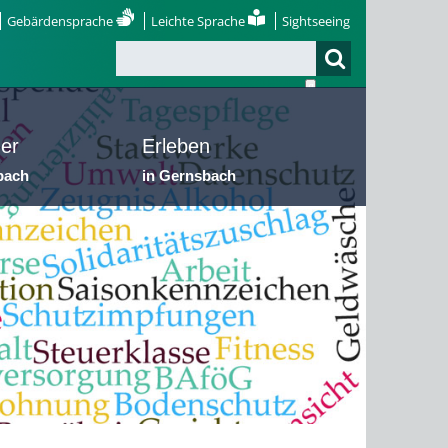
Gebärdensprache
Leichte Sprache
Sightseeing
er
Erleben
bach
in Gernsbach