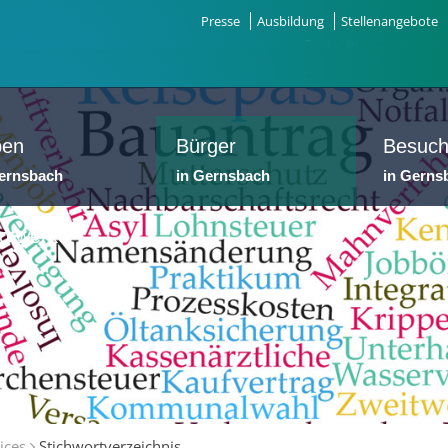
Presse
Ausbildung
Stellenangebote
ben
Bürger
Besuch
Gernsbach
in Gernsbach
in Gerns
dtwerke
ices
Stichwortverzeichnis