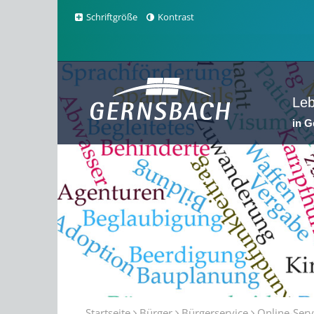
Schriftgröße
Kontrast
Le
in 
Sta
Startseite
Bürger
Bürgerservice
Online-Serv