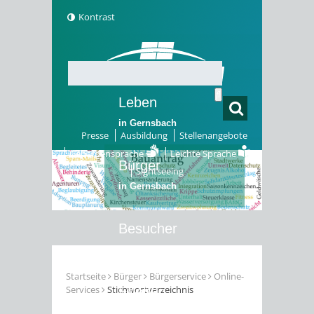
Kontrast
Leben
in Gernsbach
Presse
Ausbildung
Stellenangebote
Gebärdensprache
Leichte Sprache
Bürger
Sightseeing
in Gernsbach
Besucher
in Gernsbach
Startseite
Bürger
Bürgerservice
Online-
Services
Stichwortverzeichnis
Erleben
in Gernsbach