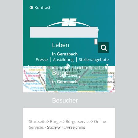
Kontrast
Leben
in Gernsbach
Presse
Ausbildung
Stellenangebote
Gebärdensprache
Leichte Sprache
Bürger
Sightseeing
in Gernsbach
Besucher
in Gernsbach
Startseite
Bürger
Bürgerservice
Online-
Services
Stichwortverzeichnis
Erleben
in Gernsbach