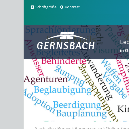
Schriftgröße
Kontrast
Le
in 
Sta
Startseite
Bürger
Bürgerservice
Online-Serv