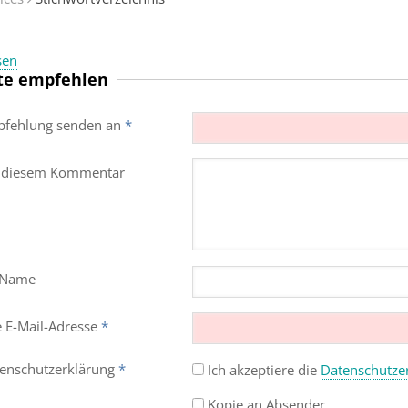
sen
te empfehlen
fehlung senden an
*
 diesem Kommentar
 Name
e E-Mail-Adresse
*
enschutz­erklärung
*
Ich akzeptiere die
Datenschutz­e
Kopie an Absender