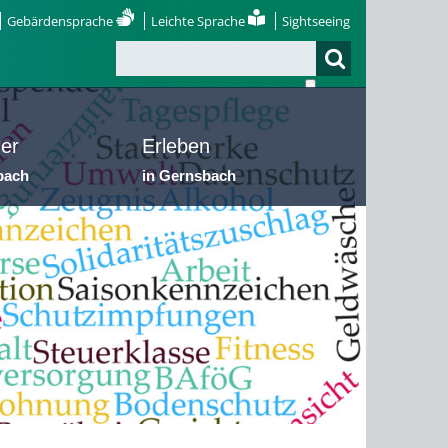
Gebärdensprache
Leichte Sprache
Sightseeing
er
Erleben
bach
in Gernsbach