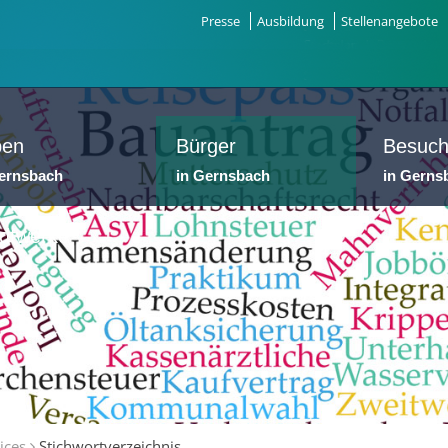
Presse
Ausbildung
Stellenangebote
ben
Bürger
Besuch
Gernsbach
in Gernsbach
in Gerns
dtwerke
ices
Stichwortverzeichnis