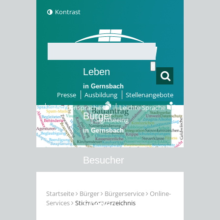
Kontrast
Leben
in Gernsbach
Presse
Ausbildung
Stellenangebote
Gebärdensprache
Leichte Sprache
Bürger
Sightseeing
in Gernsbach
Besucher
in Gernsbach
Startseite
Bürger
Bürgerservice
Online-
Services
Stichwortverzeichnis
Erleben
in Gernsbach