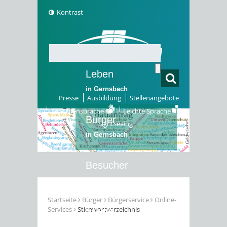
Kontrast
Leben
in Gernsbach
Presse
Ausbildung
Stellenangebote
Gebärdensprache
Leichte Sprache
Bürger
Sightseeing
in Gernsbach
Besucher
in Gernsbach
Startseite
Bürger
Bürgerservice
Online-
Services
Stichwortverzeichnis
Erleben
in Gernsbach