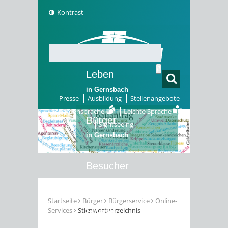
Kontrast
Leben
in Gernsbach
Presse
Ausbildung
Stellenangebote
Gebärdensprache
Leichte Sprache
Bürger
Sightseeing
in Gernsbach
Besucher
in Gernsbach
Startseite
Bürger
Bürgerservice
Online-
Services
Stichwortverzeichnis
Erleben
in Gernsbach