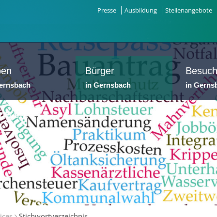
Presse
Ausbildung
Stellenangebote
ben
Bürger
Besuch
Gernsbach
in Gernsbach
in Gerns
dtwerke
ices
Stichwortverzeichnis