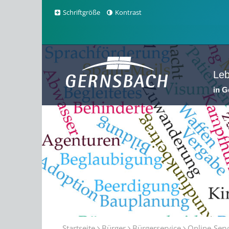
Schriftgröße
Kontrast
Le
in 
Sta
Startseite
Bürger
Bürgerservice
Online-Serv