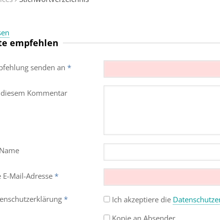
sen
te empfehlen
fehlung senden an
*
 diesem Kommentar
 Name
e E-Mail-Adresse
*
enschutz­erklärung
*
Ich akzeptiere die
Datenschutz­e
Kopie an Absender