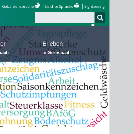
Gebärdensprache
Leichte Sprache
Sightseeing
er
Erleben
bach
in Gernsbach