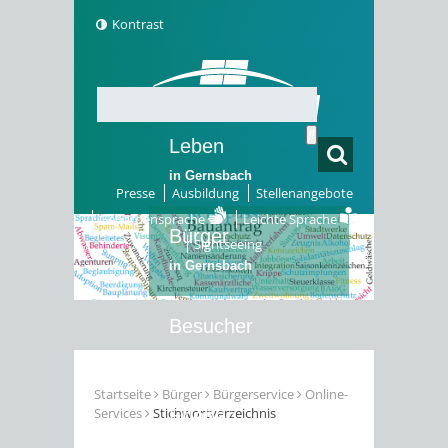
Kontrast
Leben
in Gernsbach
Presse
Ausbildung
Stellenangebote
Gebärdensprache
Leichte Sprache
Bürger
Sightseeing
in Gernsbach
Besucher
in Gernsbach
Startseite
Bürger
Bürgerservice
Online-
Services
Stichwortverzeichnis
Erleben
in Gernsbach