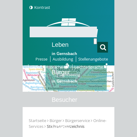
Kontrast
Leben
in Gernsbach
Presse
Ausbildung
Stellenangebote
Gebärdensprache
Leichte Sprache
Bürger
Sightseeing
in Gernsbach
Besucher
in Gernsbach
Startseite
Bürger
Bürgerservice
Online-
Services
Stichwortverzeichnis
Erleben
in Gernsbach