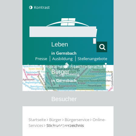
Kontrast
Leben
in Gernsbach
Presse
Ausbildung
Stellenangebote
Gebärdensprache
Leichte Sprache
Bürger
Sightseeing
in Gernsbach
Besucher
in Gernsbach
Startseite
Bürger
Bürgerservice
Online-
Services
Stichwortverzeichnis
Erleben
in Gernsbach