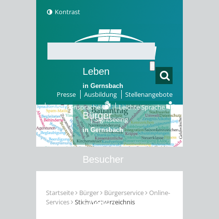
Kontrast
Leben
in Gernsbach
Presse
Ausbildung
Stellenangebote
Gebärdensprache
Leichte Sprache
Bürger
Sightseeing
in Gernsbach
Besucher
in Gernsbach
Startseite
Bürger
Bürgerservice
Online-
Services
Stichwortverzeichnis
Erleben
in Gernsbach