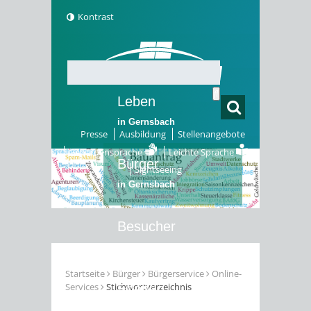
Kontrast
Leben
in Gernsbach
Presse
Ausbildung
Stellenangebote
Gebärdensprache
Leichte Sprache
Bürger
Sightseeing
in Gernsbach
Besucher
in Gernsbach
Startseite
Bürger
Bürgerservice
Online-
Services
Stichwortverzeichnis
Erleben
in Gernsbach