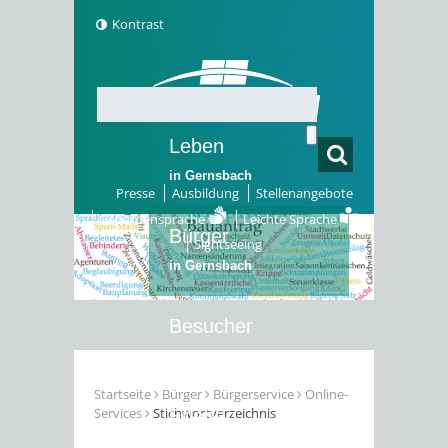
Kontrast
Leben
in Gernsbach
Presse
Ausbildung
Stellenangebote
Gebärdensprache
Leichte Sprache
Bürger
Sightseeing
in Gernsbach
Besucher
in Gernsbach
Startseite
Bürger
Bürgerservice
Online-
Services
Stichwortverzeichnis
Erleben
in Gernsbach