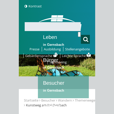
Kontrast
Leben
in Gernsbach
Presse
Ausbildung
Stellenangebote
Gebärdensprache
Leichte Sprache
Bürger
Sightseeing
in Gernsbach
Besucher
in Gernsbach
Startseite
Besucher
Wandern
Themenwege
Kunstweg am Reichenbach
Erleben
in Gernsbach