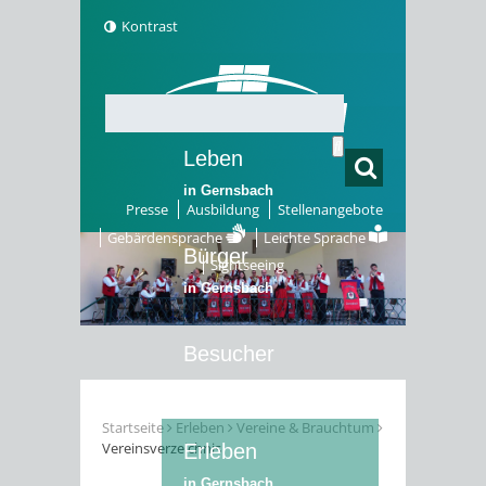
Kontrast
Leben
in Gernsbach
Presse
Ausbildung
Stellenangebote
Gebärdensprache
Leichte Sprache
Bürger
Sightseeing
in Gernsbach
Besucher
in Gernsbach
Startseite
Erleben
Vereine & Brauchtum
Vereinsverzeichnis
Erleben
in Gernsbach