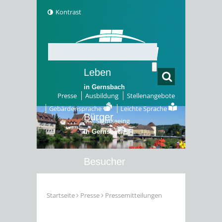
Kontrast
Leben
in Gernsbach
Presse
Ausbildung
Stellenangebote
Gebärdensprache
Leichte Sprache
Bürger
Sightseeing
in Gernsbach
Besucher
in Gernsbach
Startseite
Presse
Pressemitteilungen
Erleben
in Gernsbach