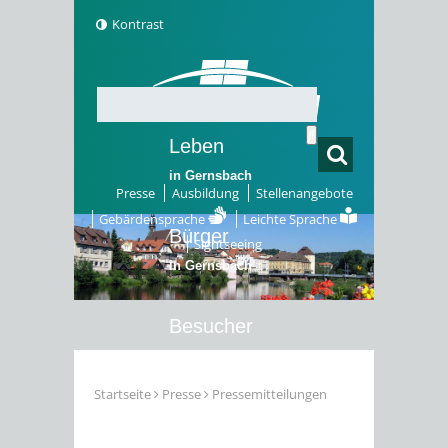
Kontrast
Leben
in Gernsbach
Presse
Ausbildung
Stellenangebote
Gebärdensprache
Leichte Sprache
Bürger
Sightseeing
in Gernsbach
Besucher
in Gernsbach
Startseite
Presse
Pressemitteilungen
Erleben
in Gernsbach