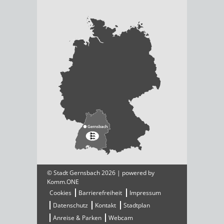
© Stadt Gernsbach 2026 | powered by
Komm.ONE
Cookies
Barrierefreiheit
Impressum
Datenschutz
Kontakt
Stadtplan
Anreise & Parken
Webcam