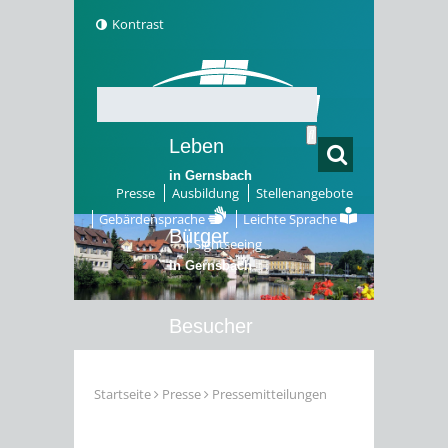
Kontrast
Leben
in Gernsbach
Presse
Ausbildung
Stellenangebote
Gebärdensprache
Leichte Sprache
Bürger
Sightseeing
in Gernsbach
Besucher
in Gernsbach
Startseite
Presse
Pressemitteilungen
Erleben
in Gernsbach